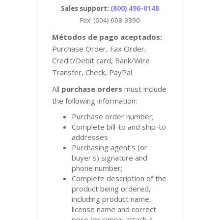
Sales support:
(800) 496-0148
Fax: (604) 608-3390
Métodos de pago aceptados:
Purchase Order, Fax Order,
Credit/Debit card, Bank/Wire
Transfer, Check, PayPal
All
purchase orders
must include
the following information:
PANEL DEL CLIENTE
Purchase order number;
Complete bill-to and ship-to
addresses
Purchasing agent's (or
buyer's) signature and
phone number;
Complete description of the
product being ordered,
including product name,
license name and correct
price (or simply attach a