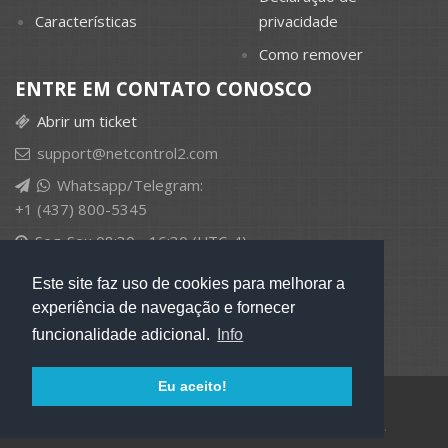
Características
privacidade
Como remover
ENTRE EM CONTATO CONOSCO
Abrir um ticket
support@netcontrol2.com
Whatsapp/Telegram:
+1 (437) 800-5345
Seg-Sex 08:30 - 16:30 (UTC-4)
Este site faz uso de cookies para melhorar a
experiência de navegação e fornecer
funcionalidade adicional.
Info
Eu aceito!
© 2026 EduSoft LLC, Todos os direitos reservados.
10685-B Hazelhurst Dr. # 37038, Houston, TX 77043, USA.