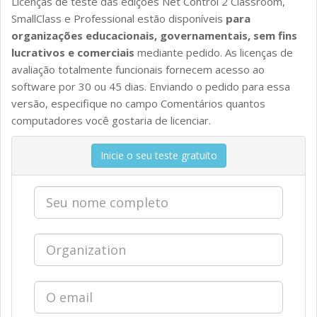
Licenças de teste das edições Net Control 2 Classroom,
SmallClass e Professional estão disponíveis
para
organizações educacionais, governamentais, sem fins
lucrativos e comerciais
mediante pedido. As licenças de
avaliação totalmente funcionais fornecem acesso ao
CARACTERÍSTICAS
software por 30 ou 45 dias. Enviando o pedido para essa
versão, especifique no campo Comentários quantos
computadores você gostaria de licenciar.
Inicie o seu teste gratuito
DOWNLOADS